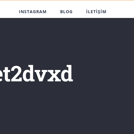
INSTAGRAM
BLOG
İLETİŞİM
et2dvxd