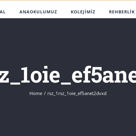
AL
ANAOKULUMUZ
KOLEJİMİZ
REHBERLİK
sz_1oie_ef5an
Home
rsz_1rsz_1oie_ef5anet2dvxd