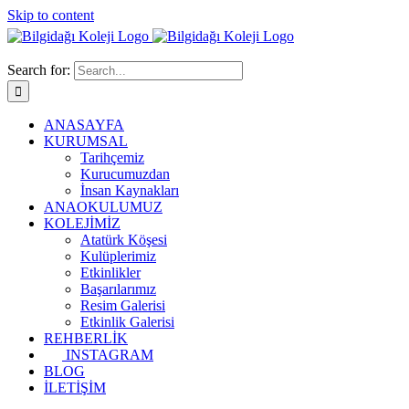
Skip to content
Search for:
ANASAYFA
KURUMSAL
Tarihçemiz
Kurucumuzdan
İnsan Kaynakları
ANAOKULUMUZ
KOLEJİMİZ
Atatürk Köşesi
Kulüplerimiz
Etkinlikler
Başarılarımız
Resim Galerisi
Etkinlik Galerisi
REHBERLİK
INSTAGRAM
BLOG
İLETİŞİM