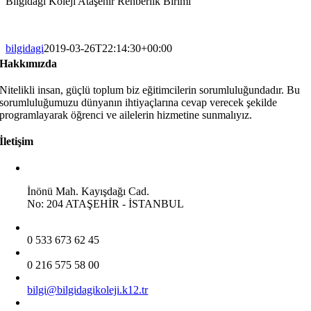
Bilgidağı Koleji Ataşehir Rehberlik Birimi
bilgidagi
2019-03-26T22:14:30+00:00
Hakkımızda
Nitelikli insan, güçlü toplum biz eğitimcilerin sorumluluğundadır. Bu
sorumluluğumuzu dünyanın ihtiyaçlarına cevap verecek şekilde
programlayarak öğrenci ve ailelerin hizmetine sunmalıyız.
İletişim
İnönü Mah. Kayışdağı Cad.
No: 204 ATAŞEHİR - İSTANBUL
0 533 673 62 45
0 216 575 58 00
bilgi@bilgidagikoleji.k12.tr