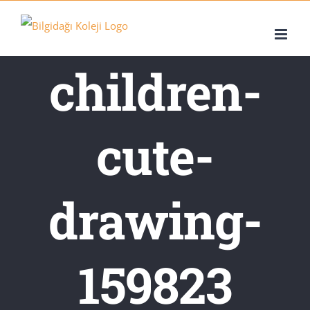
Skip
to
content
children-
cute-
drawing-
159823