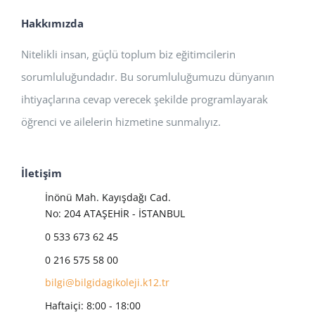
Hakkımızda
Nitelikli insan, güçlü toplum biz eğitimcilerin
sorumluluğundadır. Bu sorumluluğumuzu dünyanın
ihtiyaçlarına cevap verecek şekilde programlayarak
öğrenci ve ailelerin hizmetine sunmalıyız.
İletişim
İnönü Mah. Kayışdağı Cad.
No: 204 ATAŞEHİR - İSTANBUL
0 533 673 62 45
0 216 575 58 00
bilgi@bilgidagikoleji.k12.tr
Haftaiçi: 8:00 - 18:00