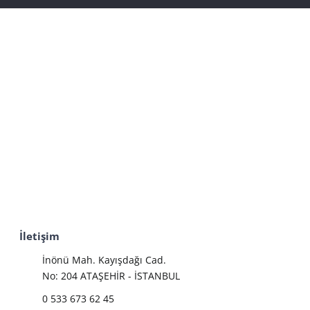
İletişim
İnönü Mah. Kayışdağı Cad.
No: 204 ATAŞEHİR - İSTANBUL
0 533 673 62 45