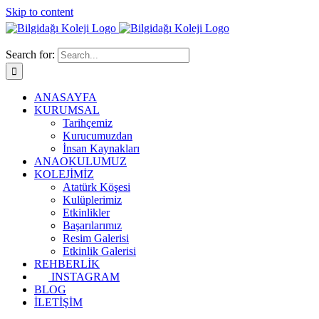
Skip to content
Search for:
ANASAYFA
KURUMSAL
Tarihçemiz
Kurucumuzdan
İnsan Kaynakları
ANAOKULUMUZ
KOLEJİMİZ
Atatürk Köşesi
Kulüplerimiz
Etkinlikler
Başarılarımız
Resim Galerisi
Etkinlik Galerisi
REHBERLİK
INSTAGRAM
BLOG
İLETİŞİM