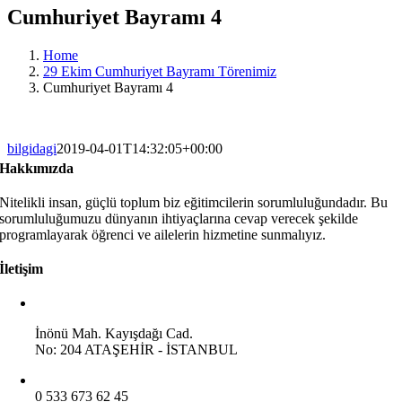
Cumhuriyet Bayramı 4
Home
29 Ekim Cumhuriyet Bayramı Törenimiz
Cumhuriyet Bayramı 4
bilgidagi
2019-04-01T14:32:05+00:00
Hakkımızda
Nitelikli insan, güçlü toplum biz eğitimcilerin sorumluluğundadır. Bu
sorumluluğumuzu dünyanın ihtiyaçlarına cevap verecek şekilde
programlayarak öğrenci ve ailelerin hizmetine sunmalıyız.
İletişim
İnönü Mah. Kayışdağı Cad.
No: 204 ATAŞEHİR - İSTANBUL
0 533 673 62 45